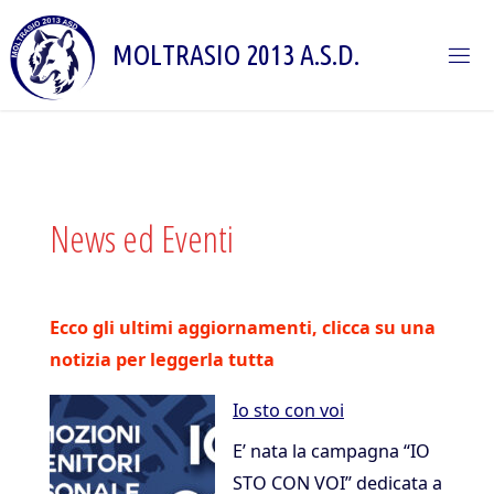
Salta
al
M
O
L
T
R
A
S
I
O
2
0
1
3
A
.
S
.
D
.
contenuto
News ed Eventi
Ecco gli ultimi aggiornamenti, clicca su una
notizia per leggerla tutta
Io sto con voi
E’ nata la campagna “IO
STO CON VOI” dedicata a